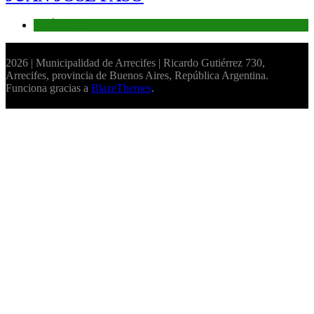
TRÁNSITO
2026 | Municipalidad de Arrecifes | Ricardo Gutiérrez 730,
Arrecifes, provincia de Buenos Aires, República Argentina.
Funciona gracias a
BlazeThemes
.