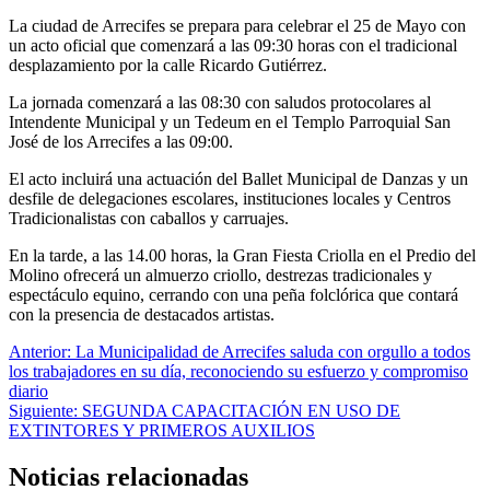
La ciudad de Arrecifes se prepara para celebrar el 25 de Mayo con
un acto oficial que comenzará a las 09:30 horas con el tradicional
desplazamiento por la calle Ricardo Gutiérrez.
La jornada comenzará a las 08:30 con saludos protocolares al
Intendente Municipal y un Tedeum en el Templo Parroquial San
José de los Arrecifes a las 09:00.
El acto incluirá una actuación del Ballet Municipal de Danzas y un
desfile de delegaciones escolares, instituciones locales y Centros
Tradicionalistas con caballos y carruajes.
En la tarde, a las 14.00 horas, la Gran Fiesta Criolla en el Predio del
Molino ofrecerá un almuerzo criollo, destrezas tradicionales y
espectáculo equino, cerrando con una peña folclórica que contará
con la presencia de destacados artistas.
Navegación
Anterior:
La Municipalidad de Arrecifes saluda con orgullo a todos
los trabajadores en su día, reconociendo su esfuerzo y compromiso
de
diario
entradas
Siguiente:
SEGUNDA CAPACITACIÓN EN USO DE
EXTINTORES Y PRIMEROS AUXILIOS
Noticias relacionadas