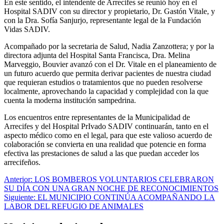
En este sentido, el intendente de Arrecifes se reunió hoy en el
Hospital SADIV con su director y propietario, Dr. Gastón Vitale, y
con la Dra. Sofía Sanjurjo, representante legal de la Fundación
Vidas SADIV.
Acompañado por la secretaria de Salud, Nadia Zanzottera; y por la
directora adjunta del Hospital Santa Francisca, Dra. Melina
Marveggio, Bouvier avanzó con el Dr. Vitale en el planeamiento de
un futuro acuerdo que permita derivar pacientes de nuestra ciudad
que requieran estudios o tratamientos que no pueden resolverse
localmente, aprovechando la capacidad y complejidad con la que
cuenta la moderna institución sampedrina.
Los encuentros entre representantes de la Municipalidad de
Arrecifes y del Hospital PrIvado SADIV continuarán, tanto en el
aspecto médico como en el legal, para que este valioso acuerdo de
colaboración se convierta en una realidad que potencie en forma
efectiva las prestaciones de salud a las que puedan acceder los
arrecifeños.
Navegación
Anterior:
LOS BOMBEROS VOLUNTARIOS CELEBRARON
SU DÍA CON UNA GRAN NOCHE DE RECONOCIMIENTOS
de
Siguiente:
EL MUNICIPIO CONTINÚA ACOMPAÑANDO LA
entradas
LABOR DEL REFUGIO DE ANIMALES