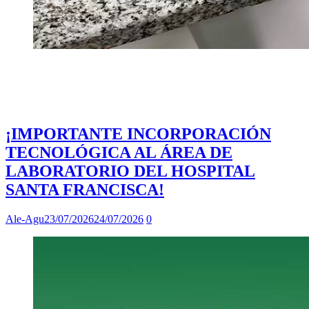
¡IMPORTANTE INCORPORACIÓN
TECNOLÓGICA AL ÁREA DE
LABORATORIO DEL HOSPITAL
SANTA FRANCISCA!
Ale-Agu
23/07/2026
24/07/2026
0