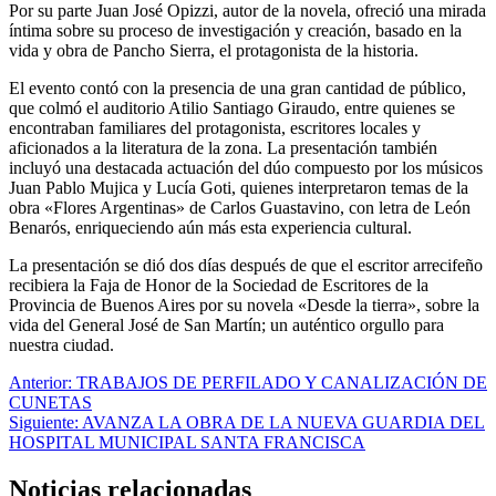
Por su parte Juan José Opizzi, autor de la novela, ofreció una mirada
íntima sobre su proceso de investigación y creación, basado en la
vida y obra de Pancho Sierra, el protagonista de la historia.
El evento contó con la presencia de una gran cantidad de público,
que colmó el auditorio Atilio Santiago Giraudo, entre quienes se
encontraban familiares del protagonista, escritores locales y
aficionados a la literatura de la zona. La presentación también
incluyó una destacada actuación del dúo compuesto por los músicos
Juan Pablo Mujica y Lucía Goti, quienes interpretaron temas de la
obra «Flores Argentinas» de Carlos Guastavino, con letra de León
Benarós, enriqueciendo aún más esta experiencia cultural.
La presentación se dió dos días después de que el escritor arrecifeño
recibiera la Faja de Honor de la Sociedad de Escritores de la
Provincia de Buenos Aires por su novela «Desde la tierra», sobre la
vida del General José de San Martín; un auténtico orgullo para
nuestra ciudad.
Navegación
Anterior:
TRABAJOS DE PERFILADO Y CANALIZACIÓN DE
CUNETAS
de
Siguiente:
AVANZA LA OBRA DE LA NUEVA GUARDIA DEL
entradas
HOSPITAL MUNICIPAL SANTA FRANCISCA
Noticias relacionadas