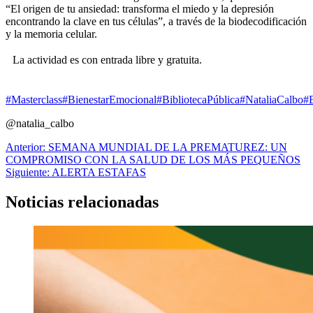
“El origen de tu ansiedad: transforma el miedo y la depresión
encontrando la clave en tus células”, a través de la biodecodificación
y la memoria celular.
La actividad es con entrada libre y gratuita.
#Masterclass
#BienestarEmocional
#BibliotecaPública
#NataliaCalbo
#B
@natalia_calbo
Navegación
Anterior:
SEMANA MUNDIAL DE LA PREMATUREZ: UN
COMPROMISO CON LA SALUD DE LOS MÁS PEQUEÑOS
de
Siguiente:
ALERTA ESTAFAS
entradas
Noticias relacionadas